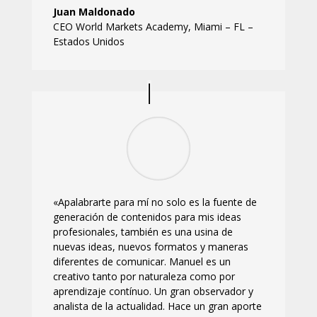
Juan Maldonado
CEO World Markets Academy
,
Miami – FL –
Estados Unidos
«Apalabrarte para mí no solo es la fuente de
generación de contenidos para mis ideas
profesionales, también es una usina de
nuevas ideas, nuevos formatos y maneras
diferentes de comunicar. Manuel es un
creativo tanto por naturaleza como por
aprendizaje contínuo. Un gran observador y
analista de la actualidad. Hace un gran aporte