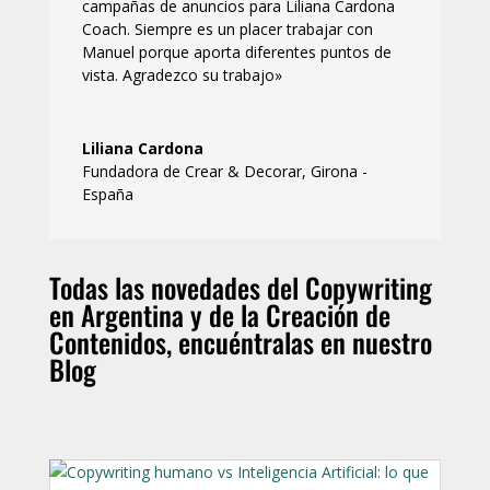
campañas de anuncios para Liliana Cardona
Coach. Siempre es un placer trabajar con
Manuel porque aporta diferentes puntos de
vista. Agradezco su trabajo»
Liliana Cardona
Fundadora de Crear & Decorar
,
Girona -
España
Todas las novedades del Copywriting
en Argentina y de la Creación de
Contenidos, encuéntralas en nuestro
Blog