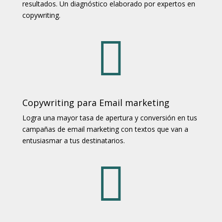
resultados. Un diagnóstico elaborado por expertos en
copywriting.

Copywriting para Email marketing
Logra una mayor tasa de apertura y conversión en tus
campañas de email marketing con textos que van a
entusiasmar a tus destinatarios.
