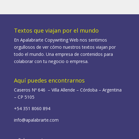
Textos que viajan por el mundo
En Apalabrarte Copywriting Web nos sentimos
orgullosos de ver cómo nuestros textos viajan por
todo el mundo. Una empresa de contenidos para
colaborar con tu negocio o empresa.
Aquí puedes encontrarnos
Caseros Nº 646 – Villa Allende – Córdoba – Argentina
– CP 5105
+54 351 8060 894
info@apalabrarte.com