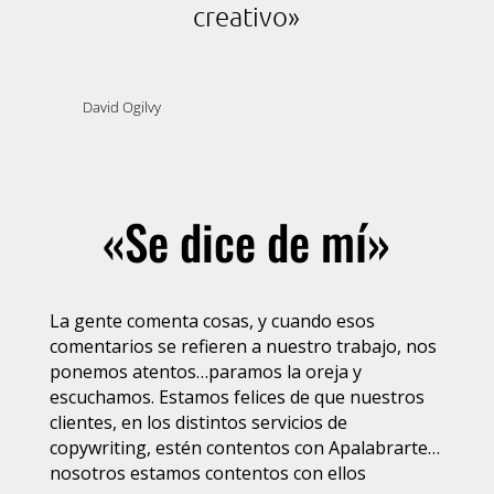
creativo»
David Ogilvy
«Se dice de mí»
La gente comenta cosas, y cuando esos
comentarios se refieren a nuestro trabajo, nos
ponemos atentos…paramos la oreja y
escuchamos. Estamos felices de que nuestros
clientes, en los distintos servicios de
copywriting, estén contentos con Apalabrarte…
nosotros estamos contentos con ellos