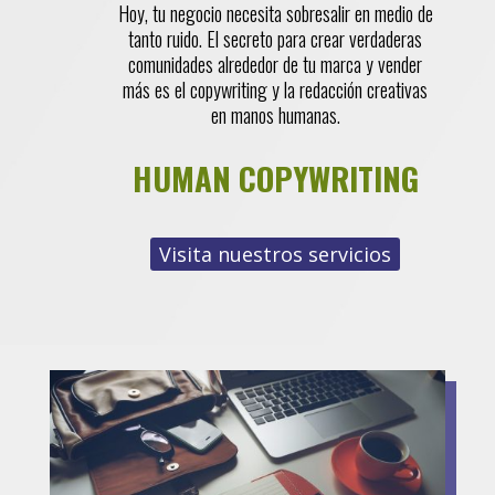
Hoy, tu negocio necesita sobresalir en medio de
tanto ruido. El secreto para crear verdaderas
comunidades alrededor de tu marca y vender
más es el copywriting y la redacción creativas
en manos humanas.
HUMAN COPYWRITING
Visita nuestros servicios