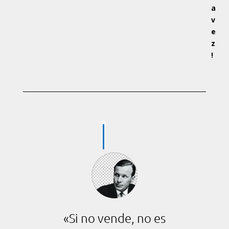
a
v
e
z
!
«Si no vende, no es