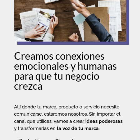
Creamos conexiones
emocionales y humanas
para que tu negocio
crezca
Allí donde tu marca, producto o servicio necesite
comunicarse, estaremos nosotros. Sin importar el
canal que utilices, vamos a crear
ideas poderosas
y transformarlas en
la voz de tu marca
.