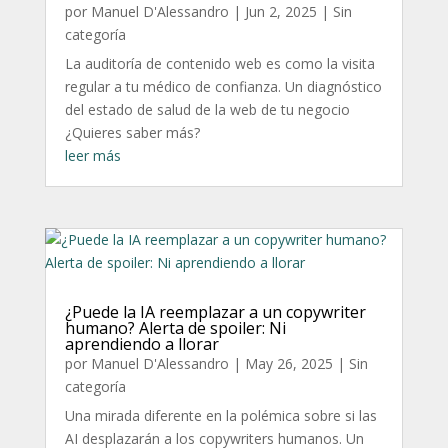
por
Manuel D'Alessandro
|
Jun 2, 2025
|
Sin
categoría
La auditoría de contenido web es como la visita
regular a tu médico de confianza. Un diagnóstico
del estado de salud de la web de tu negocio
¿Quieres saber más?
leer más
¿Puede la IA reemplazar a un copywriter
humano? Alerta de spoiler: Ni
aprendiendo a llorar
por
Manuel D'Alessandro
|
May 26, 2025
|
Sin
categoría
Una mirada diferente en la polémica sobre si las
AI desplazarán a los copywriters humanos. Un