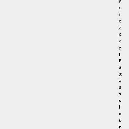
a
c
r
e
z
c
a
y
¡
P
a
g
a
s
s
o
l
o
u
n