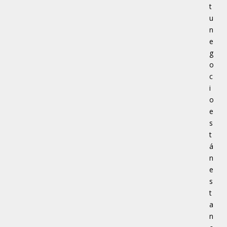
t
u
n
e
g
o
c
i
o
e
s
t
á
n
e
s
t
a
n