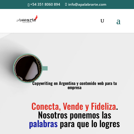
+54 351 8060 894
info@apalabrarte.com
Copywriting en Argentina y contenido web para tu
empresa
Conecta, Vende y Fideliza
.
Nosotros ponemos las
palabras
para que lo logres